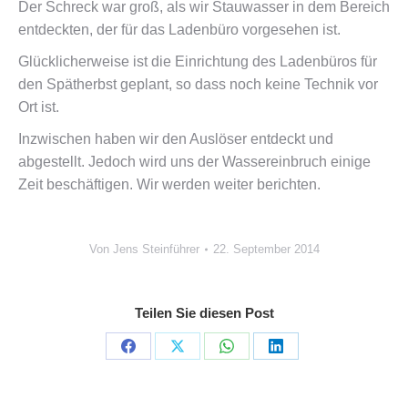
Der Schreck war groß, als wir Stauwasser in dem Bereich
entdeckten, der für das Ladenbüro vorgesehen ist.
Glücklicherweise ist die Einrichtung des Ladenbüros für
den Spätherbst geplant, so dass noch keine Technik vor
Ort ist.
Inzwischen haben wir den Auslöser entdeckt und
abgestellt. Jedoch wird uns der Wassereinbruch einige
Zeit beschäftigen. Wir werden weiter berichten.
Von
Jens Steinführer
22. September 2014
Teilen Sie diesen Post
Share
Share
Share
Share
on
on
on
on