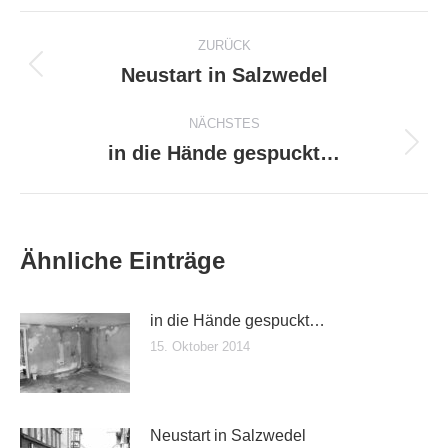
Facebook
X
WhatsApp
LinkedIn
Kommentarnavigation
ZURÜCK
Neustart in Salzwedel
Vorheriger
Beitrag:
NÄCHSTES
in die Hände gespuckt…
Nächster
Beitrag:
Ähnliche Einträge
in die Hände gespuckt…
15. Oktober 2014
Neustart in Salzwedel